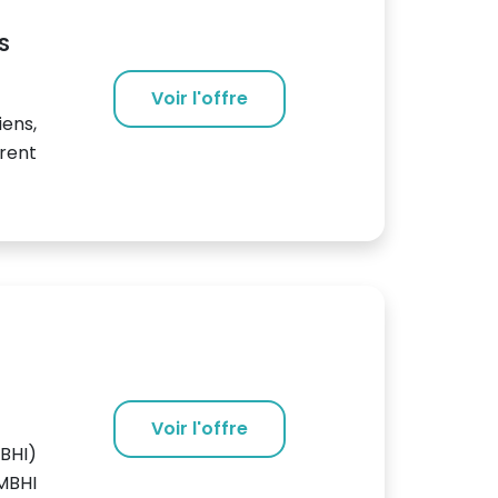
S
Voir l'offre
iens,
vrent
Voir l'offre
MBHI)
YMBHI