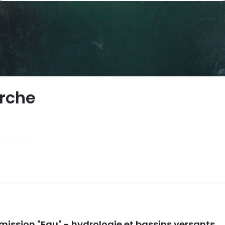
erche
ission "Eau" - hydrologie et bassins versants