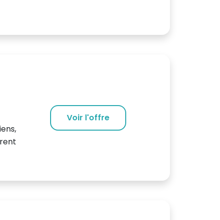
Voir l'offre
iens,
vrent