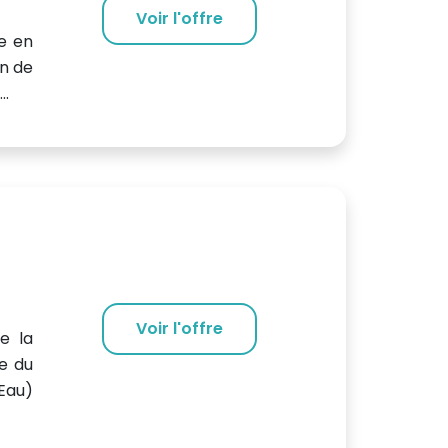
Voir l'offre
e en
on de
..
Voir l'offre
e la
e du
Eau)