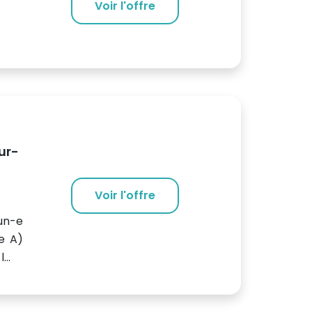
Voir l'offre
ur-
Voir l'offre
un-e
e A)
...