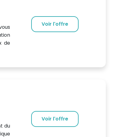
Voir l'offre
vous
ation
x de
Voir l'offre
nt du
tique