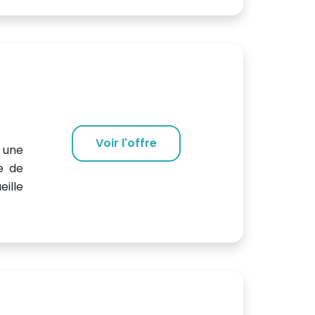
Voir l'offre
, une
e de
ille