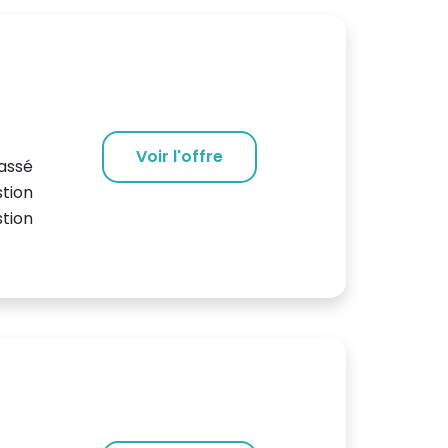
Voir l'offre
lassé
stion
tion