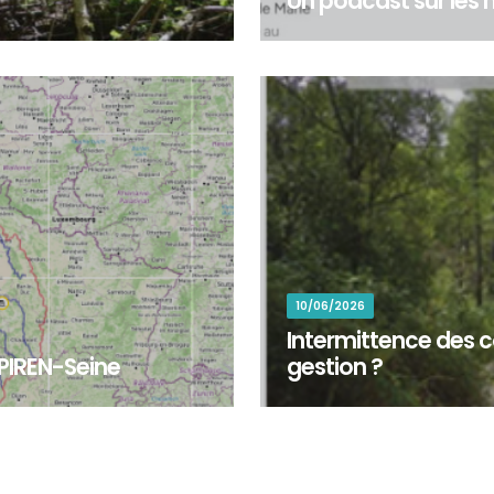
Un podcast sur les m
pondu à l’appel de la
&nbsp;Un podcast sur les méti
stauration d’une rivière au...
Package 7 « Développement de
10/06/2026
Intermittence des c
 PIREN-Seine
gestion ?
d'explorer les territoires,
Plus de la moitié du réseau 
x travaux de recherc...
cessation de l’écoulement ou 