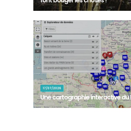
font bouger les choses !
En octobre 2025, une centaine de bénévoles ont ré
commune de Colomieu (Ain) pour participer à la re
17/07/2026
Une cartographie interactive du
La cartographie interactive du PIREN-Seine permet 
sites d'étude et zones d'intervention associés au