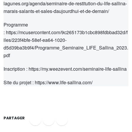
lagunes.org/agenda/seminaire-de-restitution-du-life-sallina-
marais-salants-et-sales-daujourdhui-et-de-demain/
Programme
: https://mcusercontent.com/9c265173b1cbc898fdbbad32d/f
iles/223f4bfe-58ef-ea64-1020-
d5d39ba3b9f4/Programme_Seminaire_LIFE_Sallina_2023.
pdf
Inscription : https://my.weezevent.com/seminaire-life-sallina
Site du projet : https://www.life-sallina.com/
PARTAGER