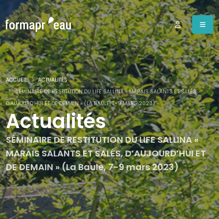
ACCUEIL
ACTUALITÉS
SÉMINAIRE DE RESTITUTION DU LIFE SALLINA « MARAIS SALANTS ET SALÉS,
D’AUJOURD’HUI ET DE DEMAIN » (LA BAULE, 7-9 MARS 2023)
Actualités
SÉMINAIRE DE RESTITUTION DU LIFE SALLINA «
MARAIS SALANTS ET SALÉS, D’AUJOURD’HUI ET
DE DEMAIN » (La Baule, 7-9 mars 2023)