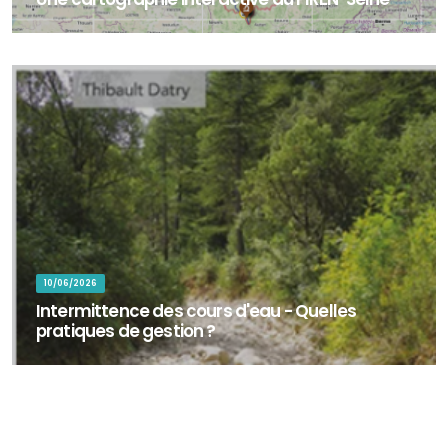
La cartographie interactive du PIREN-Seine permet d'explorer les
territoires, sites d'étude et zones d'intervention associés aux
travaux de recherc...
10/06/2026
Intermittence des cours d'eau - Quelles
pratiques de gestion ?
Plus de la moitié du réseau hydrographique mondial est concerné
par la cessation de l’écoulement ou l’assèchement complet du lit
des cours d’eau. E...