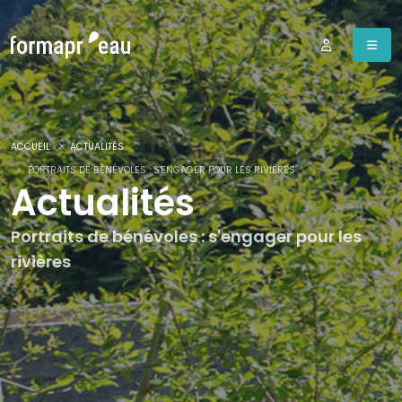
ACCUEIL
ACTUALITÉS
PORTRAITS DE BÉNÉVOLES : S'ENGAGER POUR LES RIVIÈRES
Actualités
Portraits de bénévoles : s'engager pour les
rivières