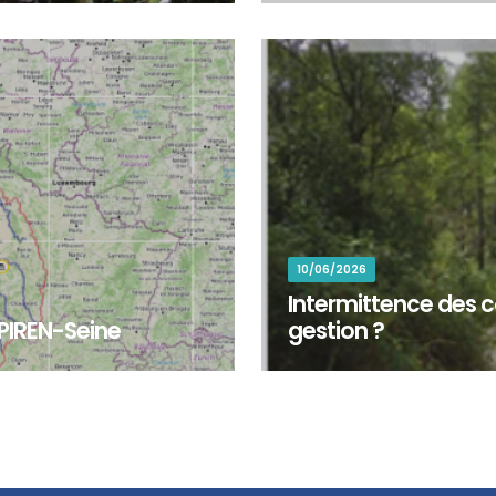
stauration d’une rivière au...
Package 7 « Développement de
10/06/2026
Intermittence des c
 PIREN-Seine
gestion ?
d'explorer les territoires,
Plus de la moitié du réseau 
x travaux de recherc...
cessation de l’écoulement ou 