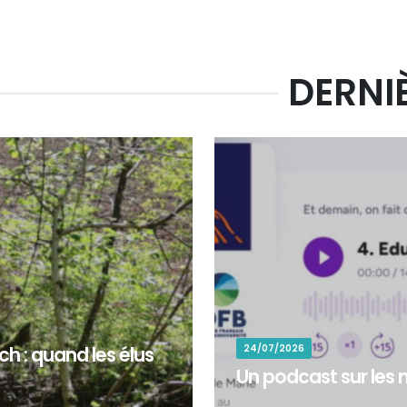
DERNI
24/07/2026
h : quand les élus
Un podcast sur les m
pondu à l’appel de la
&nbsp;Un podcast sur les méti