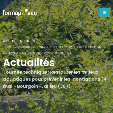
ACCUEIL
ACTUALITÉS
JOURNÉE TECHNIQUE : RESTAURER LES MILIEUX AQUATIQUES POUR PRÉVENIR
LES INONDATIONS (4 MAI - BOURGOIN-JALLIEU (38))
Actualités
Journée technique : Restaurer les milieux
aquatiques pour prévenir les inondations (4
mai - Bourgoin-Jallieu (38))