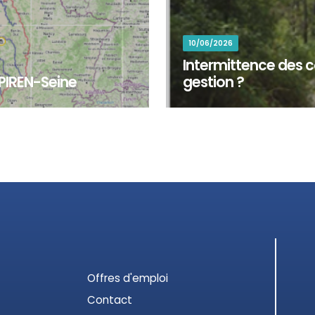
10/06/2026
Intermittence des c
 PIREN-Seine
gestion ?
d'explorer les territoires,
Plus de la moitié du réseau 
x travaux de recherc...
cessation de l’écoulement ou 
Offres d'emploi
Contact