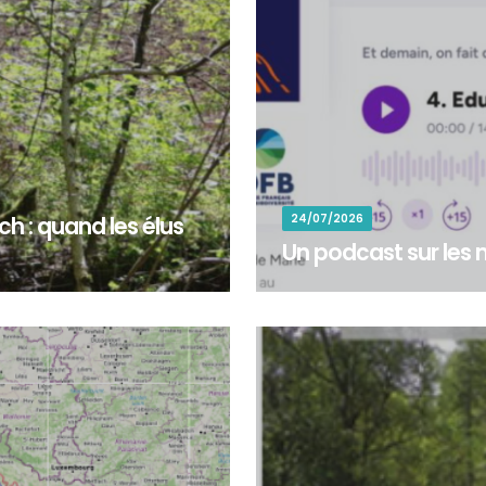
24/07/2026
h : quand les élus
Un podcast sur les m
pondu à l’appel de la
&nbsp;Un podcast sur les méti
stauration d’une rivière au...
Package 7 « Développement de