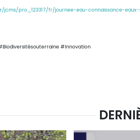
r/jcms/pro_123317/fr/journee-eau-connaissance-eaux-so
iodiversitésouterraine #Innovation
DERNI