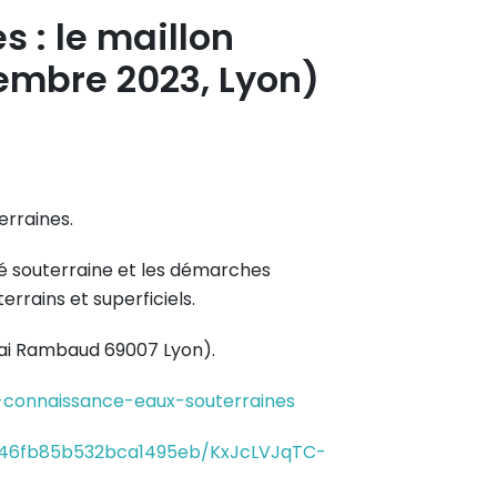
 : le maillon
cembre 2023, Lyon)
erraines.
ité souterraine et les démarches
rrains et superficiels.
quai Rambaud 69007 Lyon).
connaissance-eaux-souterraines
5b46fb85b532bca1495eb/KxJcLVJqTC-