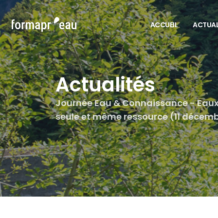
ACCUEIL
ACTUAL
Actualités
Journée Eau & Connaissance - Eaux s
seule et même ressource (11 décemb