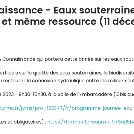
issance - Eaux souterraines
le et même ressource (11 dé
& Connaissance qui portera cette année sur les eaux sout
rficiels sur la qualité des eaux souterraines, la biodivers
restaurer la connexion hydraulique entre les milieux soute
re 2023 - 9h30-16h30, à la Salle de l'Embarcadère (13bis 
aurmc.fr/jcms/pro_123347/fr/programme-journee-eau-
tes et obligatoires) :
https://forms.info-eaurmc.fr/5ad