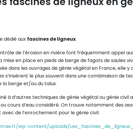
s fascines de ligneux en gé
ue dédié aux
fascines de ligneux
.
ontrôle de l’érosion en rivière font fréquemment appel a
mise en place en pieds de berge de fagots de saules vivan
isée dans les ouvrages de génie végétal en France, elle y 
ines s’insèrent le plus souvent dans une combinaison de 
 la berge et/ou du talus.
iné à d’autres techniques de génie végétal ou génie civi
alus ou cours d’eau considéré. On trouve notamment des ass
t avec de l’enrochement pour le génie civil.
v.inrae.fr/wp-content/uploads/Les_fascines_de_ligneu