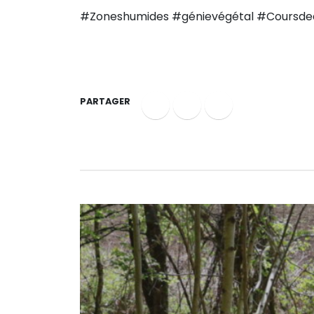
#Zoneshumides #génievégétal #Coursde
PARTAGER