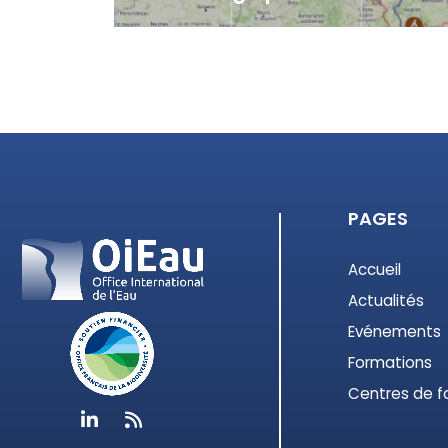
La cartographie interactive du PIREN-Seine permet 
sites d'étude et zones d'intervention associés au
PAGES
Accueil
Actualités
Evénements
Formations
Centres de f