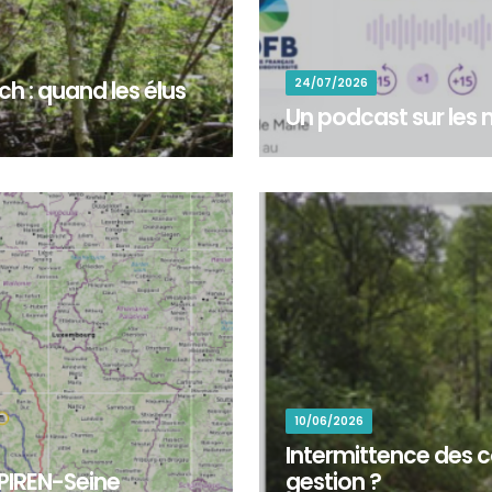
24/07/2026
h : quand les élus
Un podcast sur les m
pondu à l’appel de la
&nbsp;Un podcast sur les méti
stauration d’une rivière au...
Package 7 « Développement de
10/06/2026
Intermittence des c
 PIREN-Seine
gestion ?