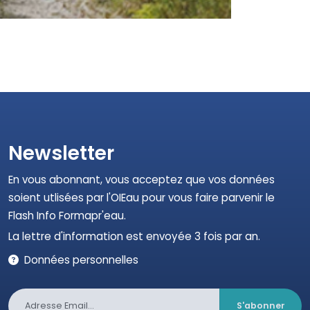
hydrographique mondial est concerné par la
l’assèchement complet du lit des cours d’eau. E...
Newsletter
En vous abonnant, vous acceptez que vos données
soient utlisées par l'OIEau pour vous faire parvenir le
Flash Info Formapr'eau.
La lettre d'information est envoyée 3 fois par an.
Données personnelles
S'abonner