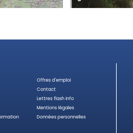
d'explorer les territoires,
Plus de la moitié du réseau 
x travaux de recherc...
cessation de l’écoulement ou 
Offres d'emploi
Contact
Lettres flash info
Mentions légales
ormation
Données personnelles