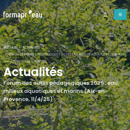
ACCUEIL
ACTUALITÉS
FORUM DES OUTILS PÉDAGOGIQUES 2025 : EAU, MILIEUX AQUATIQUES ET MARINS
(AIX-EN-PROVENCE, 11/4/25)
Actualités
Forum des outils pédagogiques 2025 : eau,
milieux aquatiques et marins (Aix-en-
Provence, 11/4/25)