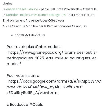
d’Arles
8-
Analyse de l’eau douce
– par le CPIE Côte Provençale – Atelier Bleu
9-
Korridor : malle sur les trames écologiques
– par France Nature
Environnement Provence-Alpes-Côte d’Azur
10- La Calanque Mobile – par le Parc national des Calanques
16h30 Mot de clôture
Pour avoir plus d'informations
: https://www.grainepaca.org/forum-des-outils-
pedagogiques-2025-eau-milieux-aquatiques-et-
marins/
Pour vous inscrire
: https://docs.google.com/forms/d/e/1FAIpQLSf7C
cZwSVqBWA0AK30c4_ay4lUOkw8uYbD-
zZDpl9ry8e6F_A/viewform
#Eaudouce #Outils