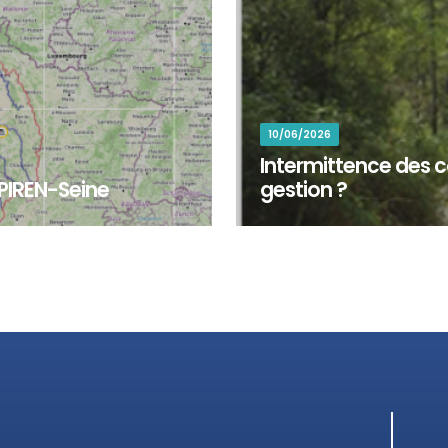
10/06/2026
Intermittence des c
 PIREN-Seine
gestion ?
d'explorer les territoires,
Plus de la moitié du réseau 
x travaux de recherc...
cessation de l’écoulement ou 