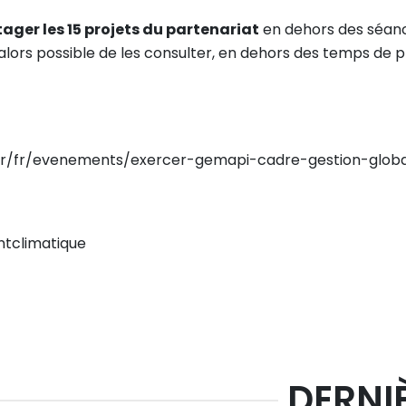
ger les 15 projets du partenariat
en dehors des séances
 alors possible de les consulter, en dehors des temps de
ma.fr/fr/evenements/exercer-gemapi-cadre-gestion-glo
tclimatique
DERNI