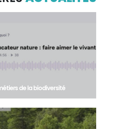
étiers de la biodiversité
ers de la biodiversité - Dans le cadre du Work
s compétences » du programme LIFE BIODIV Fr...