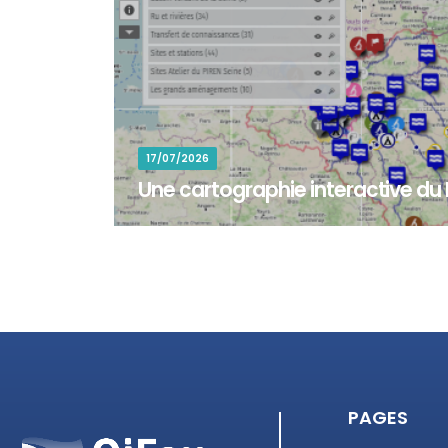
17/07/2026
Une cartographie interactive du
La cartographie interactive du PIREN-Seine permet 
sites d'étude et zones d'intervention associés au
PAGES