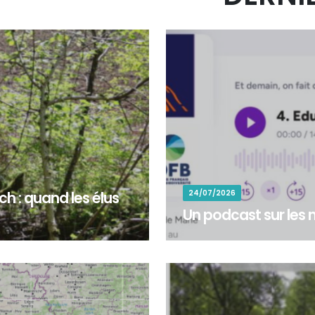
24/07/2026
h : quand les élus
Un podcast sur les m
pondu à l’appel de la
&nbsp;Un podcast sur les méti
stauration d’une rivière au...
Package 7 « Développement de