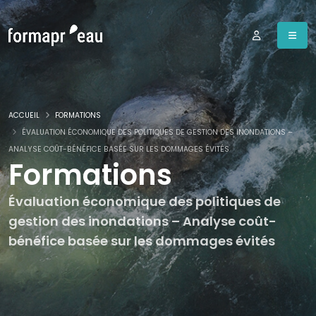
ACCUEIL
FORMATIONS
ÉVALUATION ÉCONOMIQUE DES POLITIQUES DE GESTION DES INONDATIONS –
ANALYSE COÛT-BÉNÉFICE BASÉE SUR LES DOMMAGES ÉVITÉS
Formations
Évaluation économique des politiques de
gestion des inondations – Analyse coût-
bénéfice basée sur les dommages évités